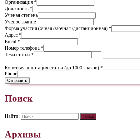
Организация
*
Должность
*
Ученая степень
Ученое звание
Форма участия (очная /заочная /дистанционная)
*
Адрес
*
Email
*
Номер телефона
*
Тема статьи
*
Короткая аннотация статьи (до 1000 знаков)
*
Phone
Отправить
Поиск
Найти:
Архивы